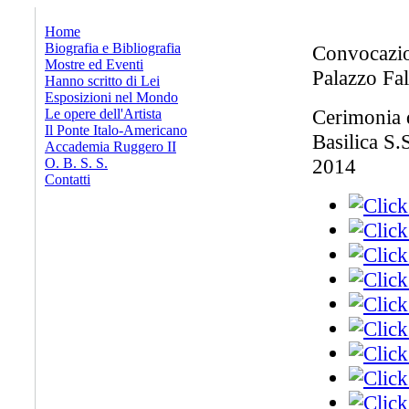
x
Home
Biografia e Bibliografia
Convocazi
Mostre ed Eventi
Palazzo Fal
Hanno scritto di Lei
Esposizioni nel Mondo
Cerimonia d
Le opere dell'Artista
Il Ponte Italo-Americano
Basilica S.
Accademia Ruggero II
2014
O. B. S. S.
Contatti