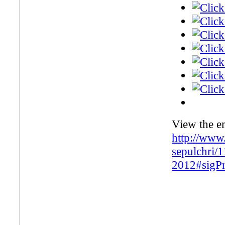
View the e
http://www
sepulchri/
2012#sigP