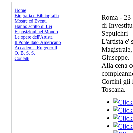
x
Home
Biografia e Bibliografia
Roma - 23 
Mostre ed Eventi
di Investit
Hanno scritto di Lei
Esposizioni nel Mondo
Sepulchri
Le opere dell'Artista
L'artista e
Il Ponte Italo-Americano
Accademia Ruggero II
Magistrale,
O. B. S. S.
Giuseppe.
Contatti
Alla cena c
compleanno 
Corfini gli
Toscana.