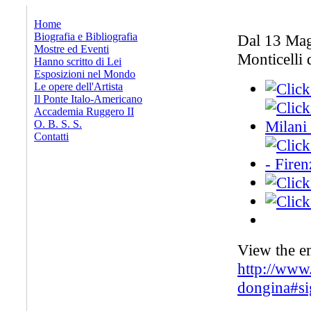
x
Home
Biografia e Bibliografia
Dal 13 Magg
Mostre ed Eventi
Monticelli 
Hanno scritto di Lei
Esposizioni nel Mondo
Le opere dell'Artista
Il Ponte Italo-Americano
Accademia Ruggero II
O. B. S. S.
Contatti
View the e
http://www.
dongina#s