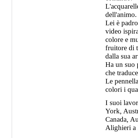
L'acquarell
dell'animo.
Lei è padro
video ispir
colore e mu
fruitore di
dalla sua ar
Ha un suo 
che traduc
Le pennella
colori i qu
I suoi lavor
York, Austr
Canada, Aus
Alighieri 