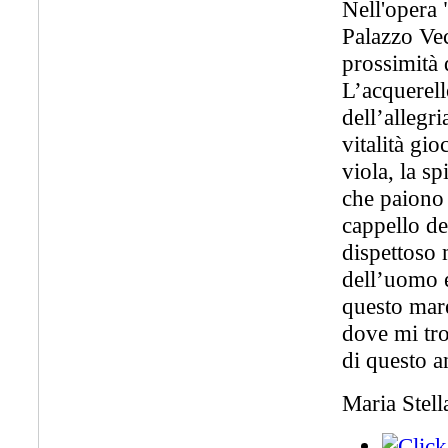
Nell'oper
Palazzo Vec
prossimità 
L’acquerell
dell’allegr
vitalità gio
viola, la s
che paiono 
cappello d
dispettoso 
dell’uomo e
questo mare
dove mi tro
di questo a
Maria Stell