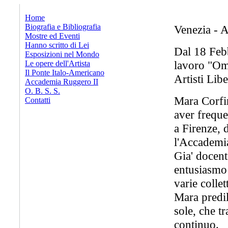
x
Home
Biografia e Bibliografia
Venezia - A
Mostre ed Eventi
Hanno scritto di Lei
Dal 18 Feb
Esposizioni nel Mondo
lavoro "Om
Le opere dell'Artista
Il Ponte Italo-Americano
Artisti Lib
Accademia Ruggero II
O. B. S. S.
Mara Corfin
Contatti
aver freque
a Firenze, 
l'Accademia
Gia' docent
entusiasmo 
varie collet
Mara predil
sole, che t
continuo.