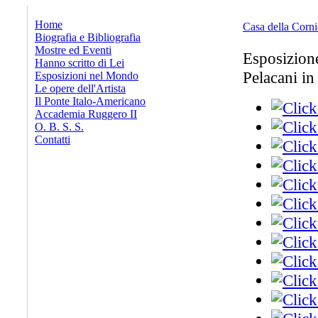
x
Home
Casa della Corni
Biografia e Bibliografia
Mostre ed Eventi
Esposizion
Hanno scritto di Lei
Pelacani in
Esposizioni nel Mondo
Le opere dell'Artista
Il Ponte Italo-Americano
Accademia Ruggero II
O. B. S. S.
Contatti